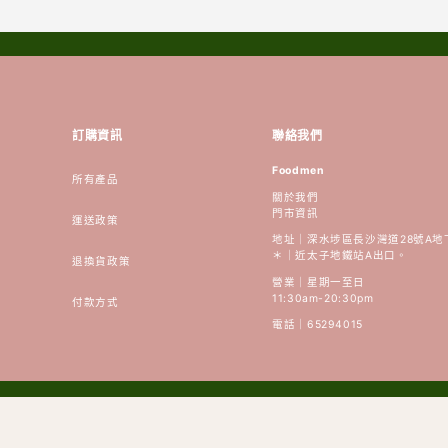
訂購資訊
聯絡我們
Foodmen
所有產品
關於我們
門市資訊
運送政策
地址｜深水埗區長沙灣道28號A地
＊｜近太子地鐵站A出口。
退換貨政策
營業｜星期一至日
11:30am-20:30pm
付款方式
電話｜65294015