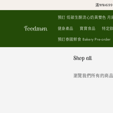
跳至內
滿HK$6
容
預訂 低碳生酮流心奶黃雙色 月餅『 香港製造
Foodmen
健身產品
寶寶食品
特定
預訂泰國鮮食 Bakery Pre-order
Shop all
瀏覽我們所有的商