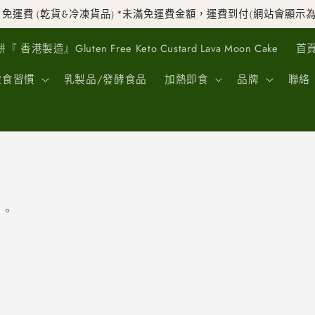
99 免運費 (乾貨&冷凍貨品) *未滿免運費金額，運費到付(網站會顯示為
』Gluten Free Keto Custard Lava Moon Cake
首
飲食習慣
乳製品/發酵食品
加熱即食
品牌
聯絡
品。