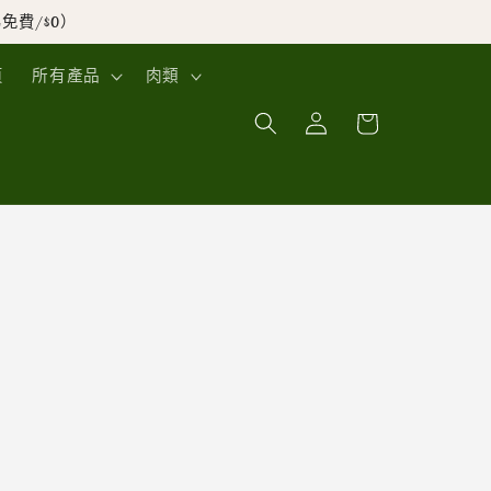
免費/$0）
頁
所有產品
肉類
購
登
物
入
車