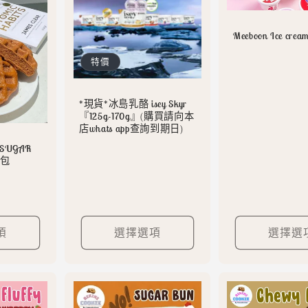
Meeboon Ice crea
特價
*現貨*冰島乳酪 isey Skyr
『125g-170g』(購買請向本
店whats app查詢到期日)
O SUGAR
白包
項
選擇選項
選擇選