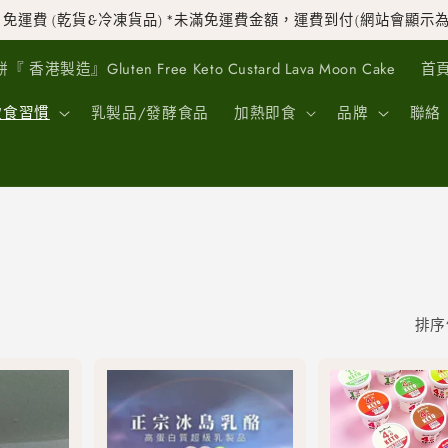
99 免運費 (乾貨&冷凍貨品) *未滿免運費金額，運費到付(網站會顯示為
』Gluten Free Keto Custard Lava Moon Cake
首
飲食習慣
乳製品/發酵食品
加熱即食
品牌
聯絡
排序