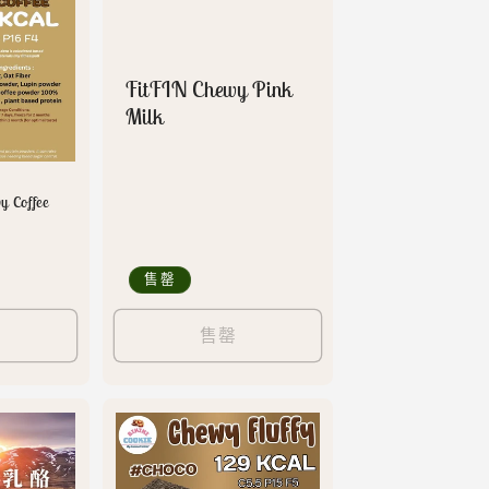
FitFIN Chewy Pink
Milk
y Coffee
售罄
售罄