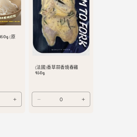
60g (原
(法國)香草蒜香燒春雞
450g
Default
Default
Default
Title
Title
Title
數
數
數
量
量
量
增
減
增