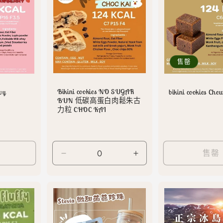
售罄
Bikini cookies NO SUGAR
wy
bikini cookies Chew
BUN 低碳高蛋白肉鬆朱古
力粒 CHOC KAI
售罄
Default
Default
Title
Title
數
數
量
量
減
增
少
加