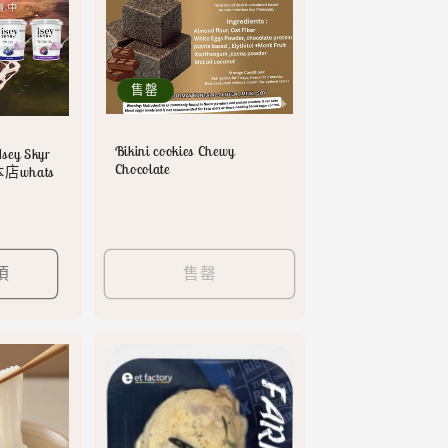
售罄
Bikini cookies Chewy
y Skyr
Chocolate
店whats
項
售罄