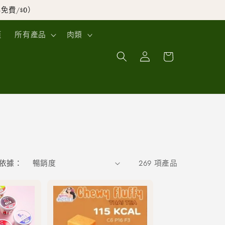
免費/$0）
頁
所有產品
肉類
購
登
物
入
車
依據：
269 項產品