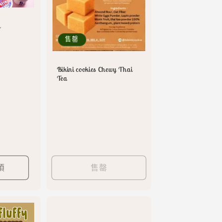
m
售罄
Bikini cookies Chewy Thai
Tea
項
售罄