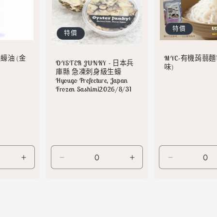
特價
特價
蠔油 (金
MYC-有機蒟蒻麵1
OYSTER JUNKY - 日本兵
味)
庫縣 急凍刺身級生蠔
Hyougo Prefecture, Japan
Frozen Sashimi2026/8/31
Default
Default
Default
Default
Title
Title
Title
Title
數
數
數
數
量
量
量
量
增
減
增
減