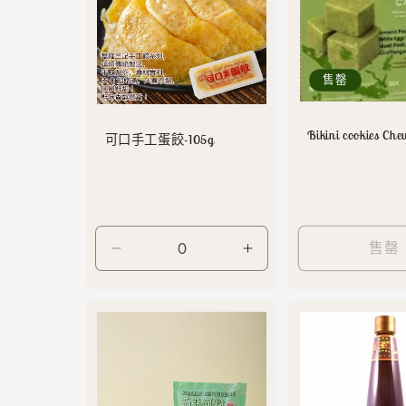
售罄
Bikini cookies Ch
可口手工蛋餃-105g
售罄
Default
Default
Title
Title
數
數
量
量
減
增
少
加