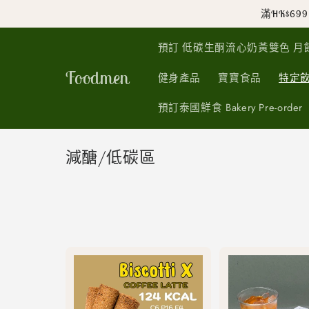
跳至內
滿HK$6
容
預訂 低碳生酮流心奶黃雙色 月餅『 香港製造
Foodmen
健身產品
寶寶食品
特定
預訂泰國鮮食 Bakery Pre-order
商
減醣/低碳區
品
系
列
: