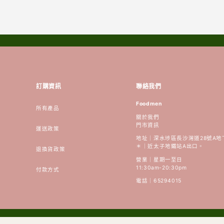
少
加
少
訂購資訊
聯絡我們
Foodmen
所有產品
關於我們
門市資訊
運送政策
地址｜深水埗區長沙灣道28號A地
＊｜近太子地鐵站A出口。
退換貨政策
營業｜星期一至日
11:30am-20:30pm
付款方式
電話｜65294015