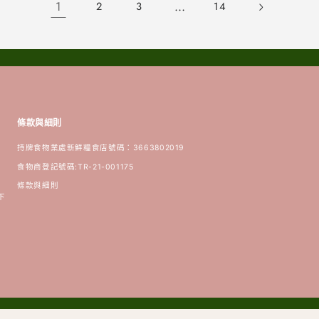
1
…
2
3
14
加
少
加
少
條款與細則
持牌食物業處新鮮糧食店號碼：3663802019
食物商登記號碼:TR-21-001175
條款與細則
下