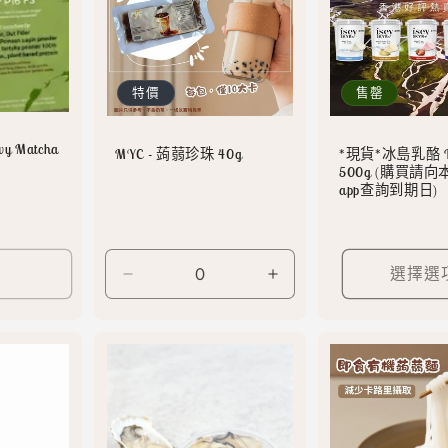
特價
售罄
ewy Matcha
MYC - 蒟蒻珍珠 40g
*現貨*冰島乳酪 Ise
500g (購買請向本
app查詢到期日)
選擇選
Default
Default
Title
Title
數
數
量
量
減
增
少
加