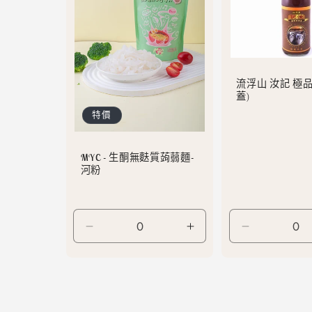
流浮山 汝記 極品
蓋)
特價
MYC - 生酮無麩質蒟蒻麵-
河粉
Default
Default
Default
Title
Title
Title
數
數
數
量
量
量
減
增
減